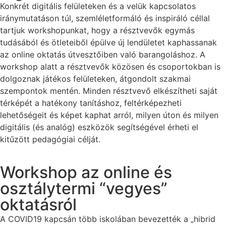
Konkrét digitális felületeken és a velük kapcsolatos
iránymutatáson túl, szemléletformáló és inspiráló céllal
tartjuk workshopunkat, hogy a résztvevők egymás
tudásából és ötleteiből épülve új lendületet kaphassanak
az online oktatás útvesztőiben való barangoláshoz. A
workshop alatt a résztvevők közösen és csoportokban is
dolgoznak játékos felületeken, átgondolt szakmai
szempontok mentén. Minden résztvevő elkészítheti saját
térképét a hatékony tanításhoz, feltérképezheti
lehetőségeit és képet kaphat arról, milyen úton és milyen
digitális (és analóg) eszközök segítségével érheti el
kitűzött pedagógiai célját.
Workshop az online és
osztálytermi “vegyes”
oktatásról
A COVID19 kapcsán több iskolában bevezették a „hibrid