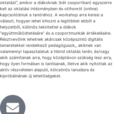
oktatást”, amikor a diákoknak (két csoportban) egyszerre
kell az oktatási intézményben és otthonról (online)
kapcsolódniuk a tanórához. A workshop arra keresi a
választ, hogyan lehet kihozni a legtöbbet ebből a
helyzetből, különös tekintettel a diákok
“együttműködtetésére” és a csoportmunkák értékelésére.
Résztvevőink lehetnek akárcsak középszintű digitális
ismeretekkel rendelkező pedagógusok,, akiknek van
valamennyi tapasztalatuk a hibrid oktatás terén, és/vagy
akik számítanak arra, hogy középtávon szükség lesz arra,
hogy ilyen formában is tanítsanak, illetve akik nyitottak az
aktív részvételen alapuló, kölcsönös tanulásra és
kipróbálnának új lehetőségeket.