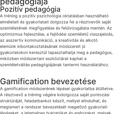
pedagógiája
Pozitív pedagógia
A tréning a pozitív pszichológia oktatásban használható
elméleteit és gyakorlatait dolgozza fel a résztvevők saját
szemléletének megfigyelése és felülvizsgálata mentén. Az
optimizmus fejlesztése, a fejlődési szemléletű visszajelzés,
az asszertív kommunikáció, a kreativitás és alkotó
elemünk kibontakoztatásának módszereit jó
gyakorlatokon keresztül tapasztalhatja meg a pedagógus,
miközben módszertani eszköztárat kaphat a
szemléletváltás pedagógiájának tantermi használatához.
Gamification bevezetése
A gamification módszerének lépései gyakorlatba átültetve.
A résztvevő a tréning végére kidolgozza saját pontozási
struktúráját, feladatbankot készít, mellyel elindulhat, és
megismeri a rendszer bevezetését megelőző gyakorlati
lépéseket, a lehetséges buktatókat és egérutakat, melyek