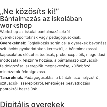
„Ne közösíts ki!”
Bántalmazás az iskolában
workshop
Workshop az iskolai bántalmazásokról
gyerekcsoportoknak vagy pedagógusoknak.
Gyerekeknek:
Foglalkozás során cél a gyerekek bevonása
szituációs gyakorlatokon keresztül, a bántalmazással
kapcsolatos előzetes tudásuk, prekoncepcióik, megoldási
módozataik felszínre hozása, a bántalmazó szituációk
feldolgozása, szereplők megnevezése, különböző
mintázatok feldolgozása.
Tanároknak:
Pedagógusokkal a bántalmazó helyzetről,
szituációk, szereplőkről, lehetséges beavatkozási
pontokról beszélünk.
Digitális gyerekek