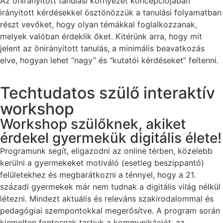
Az önirányított tanulási környezet koncepciójában
irányított kérdésekkel ösztönözzük a tanulási folyamatban
részt vevőket, hogy olyan témákkal foglalkozzanak,
melyek valóban érdeklik őket. Kitérünk arra, hogy mit
jelent az önirányított tanulás, a minimális beavatkozás
elve, hogyan lehet “nagy” és “kutatói kérdéseket” feltenni.
Techtudatos szülő interaktív
workshop
Workshop szülőknek, akiket
érdekel gyermekük digitális élete!
Programunk segít, eligazodni az online térben, közelebb
kerülni a gyermekeket motiváló (esetleg beszippantó)
felületekhez és megbarátkozni a ténnyel, hogy a 21.
századi gyermekek már nem tudnak a digitális világ nélkül
létezni. Mindezt aktuális és releváns szakirodalommal és
pedagógiai szempontokkal megerősítve. A program során
kiemelten fontosnak tartjuk a kommunikációt, az